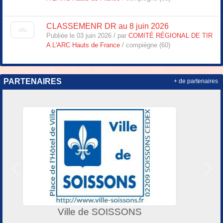
CLASSEMENR DR au 8 juin 2026
Publiée le 03 juin 2026 / par
COMITÉ RÉGIONAL DE TIR
A L'ARC Hauts de France
/ compiègne (60)
PARTENAIRES
+ de partenaires
Précedent
Suiv
Comité départemental de tir à l'arc