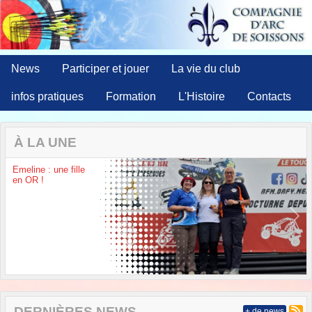
Panneau de gestion des cookies
News
Participer et jouer
La vie du club
infos pratiques
Formation
L'Histoire
Contacts
À LA UNE
Emeline : une fille
en OR !
Previous
Next
DERNIÈRES NEWS
+ de news